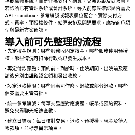
存或醫囑系統，而是作為支付、結算、交易追蹤及對帳層。
產品
若診所已有管理系統或會計系統，導入前應先確認是否需要
API、sandbox、參考編號或報表欄位配合。實際支付方
式、費率、預授權條件、結算安排及開通要求，應按商戶類
行業
型與最新方案確認。
導入前可先整理的流程
價格
• 先定按金規則：哪些服務收固定按金，哪些服務使用預授
權，哪些情況可扣除行政或已發生成本。
語言
資源
• 再定付款節點：預約前、到診時、住院期間、出院前及覆
診後分別由誰確認金額和發出收款。
公司
• 設定退款權限：哪些同事可作廢、退款或部分退款，哪些
個案需要主管審批。
• 統一參考編號：每筆交易應對應病歷、帳單或預約資料，
登入
避免只靠聊天紀錄查數。
• 建立日結表：每日核對交易、退款、預授權、現金及待入
帳款項，並標示異常項目。