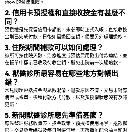
show 的營運風險。
2. 信用卡預授權和直接收按金有甚麼不
同？
預授權是先保留信用卡額度，未必即時正式入帳；直接收按
金則已完成付款，日後如需退回差額，便要另外處理退款。
3. 住院期間補款可以如何處理？
診所可按住院天數、治療進度或預估費用發出付款連結，並
在帳單中標示已收及待收金額，避免出院前一次過追款。
4. 獸醫診所最容易在哪些地方對帳出
錯？
常見問題包括按金與尾數混淆、退款原因不清、交易未對應
病歷或帳單、多種付款方式分散，以及預授權狀態沒有及時
更新。
5. 新開獸醫診所應先準備甚麼？
應先整理服務收費表、按金政策、預授權使用場景、退款權
限、交易參考編號及每日對帳流程，再選擇能配合前台和財