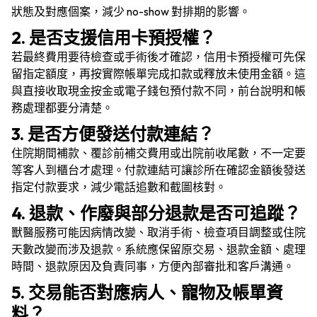
狀態及對應個案，減少 no-show 對排期的影響。
2. 是否支援信用卡預授權？
若最終費用要待檢查或手術後才確認，信用卡預授權可先保
留指定額度，再按實際帳單完成扣款或釋放未使用金額。這
與直接收取現金按金或電子錢包預付款不同，前台說明和帳
務處理都要分清楚。
3. 是否方便發送付款連結？
住院期間補款、覆診前補交費用或出院前收尾數，不一定要
等客人到櫃台才處理。付款連結可讓診所在確認金額後發送
指定付款要求，減少電話追數和截圖核對。
4. 退款、作廢與部分退款是否可追蹤？
獸醫服務可能因病情改變、取消手術、檢查項目調整或住院
天數改變而涉及退款。系統應保留原交易、退款金額、處理
時間、退款原因及負責同事，方便內部審批和客戶溝通。
5. 交易能否對應病人、寵物及帳單資
料？