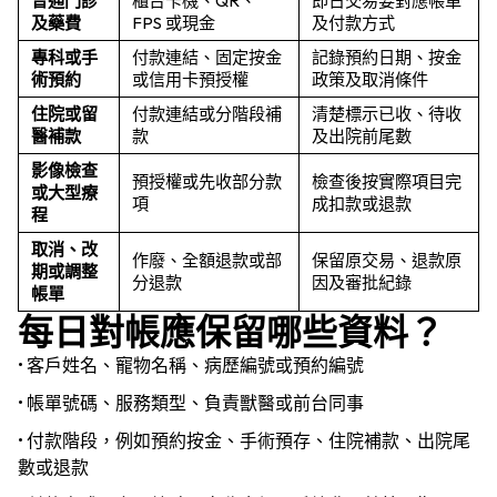
普通門診
櫃台卡機、QR、
即日交易要對應帳單
及藥費
FPS 或現金
及付款方式
專科或手
付款連結、固定按金
記錄預約日期、按金
術預約
或信用卡預授權
政策及取消條件
住院或留
付款連結或分階段補
清楚標示已收、待收
醫補款
款
及出院前尾數
影像檢查
預授權或先收部分款
檢查後按實際項目完
或大型療
項
成扣款或退款
程
取消、改
作廢、全額退款或部
保留原交易、退款原
期或調整
分退款
因及審批紀錄
帳單
每日對帳應保留哪些資料？
• 客戶姓名、寵物名稱、病歷編號或預約編號
• 帳單號碼、服務類型、負責獸醫或前台同事
• 付款階段，例如預約按金、手術預存、住院補款、出院尾
數或退款