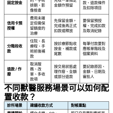
約、手術
先收一筆指定
固定按金
款、退款條件
排期、影
金額作預留
及扣除項目
像檢查
費用未確
先保留金額，
要保留預授
信用卡預
定但需保
完成後再正式
權、完成扣款
授權
留額度的
扣款或釋放
及取消紀錄
治療
住院、長
按診療節點收
每筆付款要對
分階段收
療程、手
按金、補款或
應帳單階段及
款
術前後補
尾數
個案資料
款
取消服
按交易狀態處
要記錄原因、
退款 / 作
務、改
理作廢、全額
金額、日期及
廢
單、多收
或部分退款
審批人
款項
不同獸醫服務場景可以如何配
置收款？
診所場景
建議收款方式
對帳重點