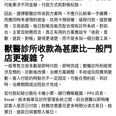
可能牽涉不同金額、付款方式和對帳紀錄。
因此，選擇獸醫診所收款方案時，不應只比較單一手續費，
而應同時考慮預約按金、信用卡預授權、遠程付款、退款權
限、交易追蹤、每日對帳及能否配合現有診所系統。對前
台、主管及財務而言，真正有用的方案應該令「收款、查
數、退款、對帳」變得更清楚，而不是多加一個分散工具。
獸醫診所收款為甚麼比一般門
店更複雜？
一般零售交易多數是即時付款、即時完成；獸醫診所則經常
涉及預約、診斷後改價、治療方案調整、手術或住院費用變
動。客人付款的時點也不一定固定，可能在預約前、到診
時、治療期間或出院前才完成。
若付款紀錄分散在卡機小票、銀行轉帳截圖、FPS 訊息、
Excel、紙本帳單及診所管理系統之間，前台便難以即時確
認客人是否已付款；財務亦需要花更多時間分清交易日、結
算日、退款日與實際入帳日。