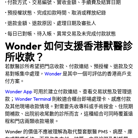
• 付款方式、交易編號、實收金額、手續費及結算日期
• 預授權狀態、完成扣款時間、取消或釋放紀錄
• 退款金額、退款原因、處理日期及審批人
• 每日已對帳、待入帳、異常交易及未完成付款狀態
Wonder 如何支援香港獸醫診
所收款？
若獸醫診所希望把門店收款、付款連結、預授權、退款及交
易對帳集中處理，
Wonder
是其中一個可評估的香港商戶支
付方案。
Wonder App
可用於建立付款連結、查看交易狀態及管理退
款；
Wonder Terminal
則較適合櫃台即場處理卡、感應付款
及其他現場收款情境。對需要先收專科或手術按金、住院期
間補款、出院前收尾數的診所而言，這種組合可同時覆蓋遠
程和門店兩類收款場景。
Wonder 的價值不應被理解為取代整套獸醫 PMS、病歷、庫