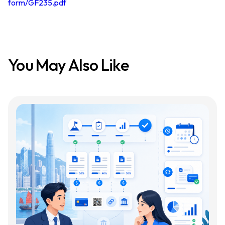
form/GF235.pdf
You May Also Like