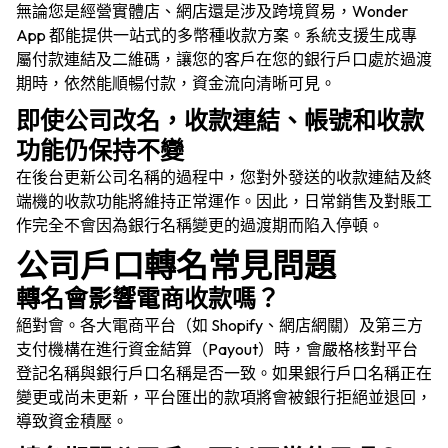
價格
無論您是經營實體店、網店還是涉及跨境貿易，Wonder
App 都能提供一站式的多幣種收款方案。系統支援生成專
屬付款連結及二維碼，讓您的客戶在您的銀行戶口處於過渡
語言
資源
期時，依然能順暢付款，資金流向清晰可見。
即使公司改名，收款連結、帳號和收款
公司
功能仍保持不變
在後台更新公司名稱的過程中，您對外發送的收款連結及終
端機的收款功能將維持正常運作。因此，日常銷售及對賬工
登入
作完全不會因為銀行名稱變更的過渡期而陷入停頓。
公司戶口轉名常見問題
轉名會影響電商收款嗎？
絕對會。各大電商平台（如 Shopify、網店網關）及第三方
支付機構在進行資金結算（Payout）時，會嚴格核對平台
登記名稱與銀行戶口名稱是否一致。如果銀行戶口名稱正在
變更或尚未更新，平台匯出的款項將會被銀行拒絕並退回，
導致資金積壓。