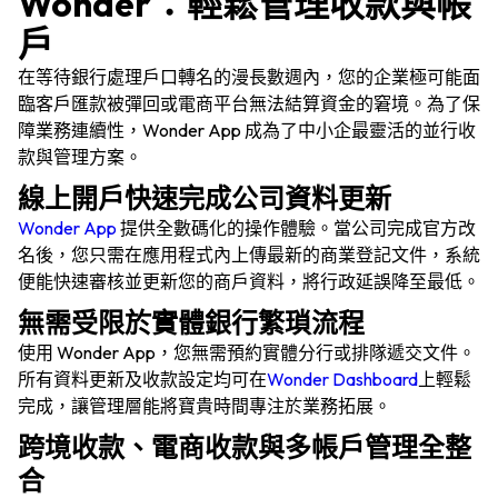
Wonder：輕鬆管理收款與帳
戶
在等待銀行處理戶口轉名的漫長數週內，您的企業極可能面
臨客戶匯款被彈回或電商平台無法結算資金的窘境。為了保
障業務連續性，Wonder App 成為了中小企最靈活的並行收
款與管理方案。
線上開戶快速完成公司資料更新
Wonder App
提供全數碼化的操作體驗。當公司完成官方改
名後，您只需在應用程式內上傳最新的商業登記文件，系統
便能快速審核並更新您的商戶資料，將行政延誤降至最低。
無需受限於實體銀行繁瑣流程
使用 Wonder App，您無需預約實體分行或排隊遞交文件。
產品
所有資料更新及收款設定均可在
Wonder Dashboard
上輕鬆
完成，讓管理層能將寶貴時間專注於業務拓展。
行業
跨境收款、電商收款與多帳戶管理全整
合