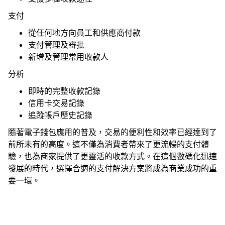
支付
產品
從任何地方向員工和供應商付款
支付管理及審批
新增及管理常用收款人
行業
分析
即時的完整收款記錄
價格
信用卡交易記錄
追蹤帳戶歷史記錄
語言
資源
隨著電子錢包應用的普及，交易的便利性和效率已經達到了
前所未有的高度。這不僅為消費者帶來了更流暢的支付體
驗，也為商家提供了更靈活的收款方式。在這個數碼化迅速
公司
發展的時代，選擇合適的支付解決方案將成為商業成功的重
要一環。
登入