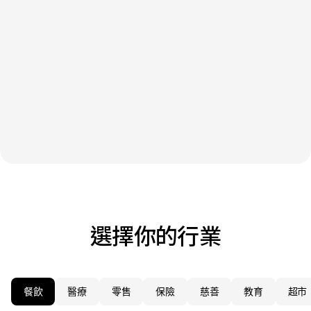
產品
行業
價格
語言
資源
公司
選擇你的行業
登入
餐飲
醫療
零售
保險
慈善
教育
超市