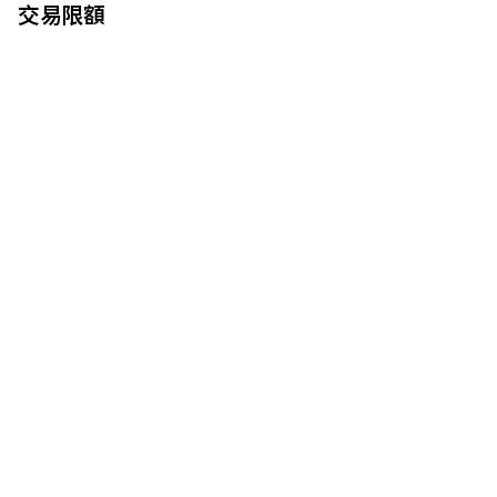
交易限額
左右滑動以查看更多內容
收款服務交易限額
每筆交易
每日總交易額
每月總交易額
商務卡交易限額
每個帳戶支援的商務
單筆交易
每日總交易額
每月總交易額
本地現金提款限額
國際現金提款限額