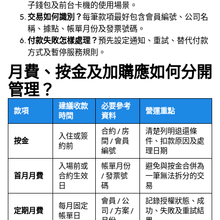
子錢包及前台卡機的使用場景。
交易如何識別？
每筆款項最好包含會員編號、公司名
稱、據點、帳單月份及發票號碼。
付款失敗怎樣處理？
預先設定通知、重試、替代付款
方式及暫停服務規則。
月費、按金及加購應如何分開
管理？
建議收款
必要參考
款項
營運重點
時間
資料
合約 / 房
清楚列明退還條
入住或簽
按金
間 / 會員
件、扣款原因及處
約前
編號
理日期
入場前或
帳單月份
避免與按金合併為
首月月費
合約生效
/ 發票號
一筆無法拆分的交
日
碼
易
會員 / 公
記錄授權狀態、成
每月固定
定期月費
司 / 方案 /
功、失敗及重試結
帳單日