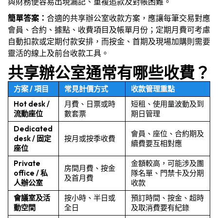
與財務便容易出現漏記、重複追款及對帳困難。
簡單答案：
合適的共享辦公室收款方案，應讓每筆交易對應
會員、合約、據點、收費項目及帳單月份；定期月費可考慮
自動扣款或定期付款安排，而按金、首期及現場加購則需要
靈活的線上及前台收款工具。
共享辦公室通常有哪些收費？
方案 / 項目
常見計價方式
收款管理重點
Hot desk /
月費、日票或時
短租、使用量波動及到
流動座位
數套票
期日管理
Dedicated
會員、座位、合約期及
desk / 固定
按月或按季收費
續費要互相對應
座位
Private
金額較高，可能涉及團
房間月費、按金
office / 私
隊名單、門禁卡及分期
及首月費
人辦公室
收款
會議室及活
按小時、半日或
預訂時間、按金、超時
動空間
全日
及取消費要有紀錄