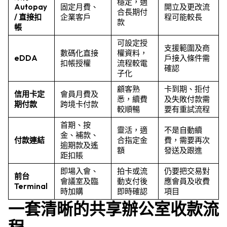
穩定，適
Autopay
固定月費、
開立及更改流
合長期付
/ 直接扣
企業客戶
程可能較長
款
帳
可設定授
支援範圍及商
數碼化直接
權資料，
eDDA
戶接入條件需
扣帳授權
流程較電
確認
子化
顧客熟
卡到期、拒付
信用卡定
會員月費及
悉，續費
及失敗付款需
期付款
跨境卡付款
較順暢
要有重試流程
首期、按
靈活，適
不是自動續
金、補款、
付款連結
合指定金
費，需要再次
逾期款及遙
額
發送及跟進
距扣賬
即場入會、
拍卡或流
仍要把交易對
前台
會議室及臨
動支付後
應會員及收費
Terminal
時加購
即時確認
項目
一套清晰的共享辦公室收款流