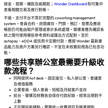
按金、首期、補款及逾期款；
Wonder Dashboard
則可集中
查看相關交易及進行對帳。
不過，支付平台不等於完整的 coworking management
system。會員合約、房間庫存、門禁、預訂、發票及應收
帳款仍可能由租戶管理或會計系統處理。營運者應先確認系
產品
統之間可使用哪些參考資料或匯出方式配對。至於
autopay、eDDA 或信用卡定期付款，應按 Wonder 最新產
行業
品能力及商戶方案另行確認，不宜在未核實前視為已包含功
能。
哪些共享辦公室最需要升級收
價格
款流程？
語言
資源
同時提供 hot desk、固定座位、私人辦公室、會議室
及增值服務
企業會員、個人會員、短租及月結客戶並存
公司
前台、營運及財務各自保存付款紀錄，經常出現對不
上數
正在開設新據點，需要統一收費項目及帳單規則