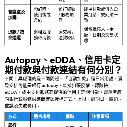
月份
果
預訂時、
預訂編號
即場付款或併入企
會議室及
使用後或
/ 服務項
業月結，規則須一
加購
月結
目
致
保留批核人、金
退款 / 按
退租或服
原交易 /
額、日期及交易狀
金退還
務取消後
退款原因
態
Autopay、eDDA、信用卡定
期付款與付款連結有何分別？
不同工具處理的是不同問題。「自動扣款」是日常用語，實
際安排可能是銀行 autopay、直接扣賬授權、轉數快
eDDA，或由支付服務商提供的信用卡定期付款。營運者應
向銀行或服務供應商確認授權方式、上限、到期日、撤銷、
重試及失敗費用。
方式
適合場景
優點
注意事項
銀行