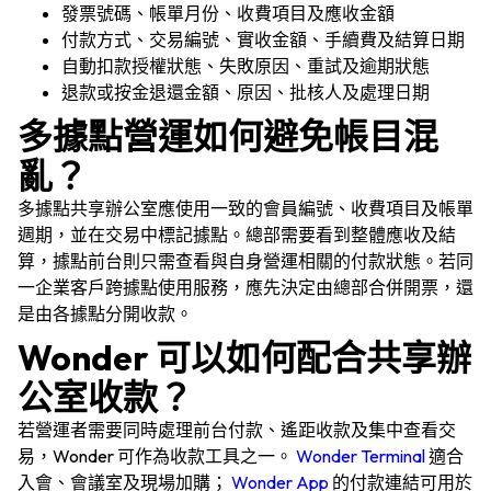
發票號碼、帳單月份、收費項目及應收金額
付款方式、交易編號、實收金額、手續費及結算日期
自動扣款授權狀態、失敗原因、重試及逾期狀態
退款或按金退還金額、原因、批核人及處理日期
多據點營運如何避免帳目混
亂？
多據點共享辦公室應使用一致的會員編號、收費項目及帳單
週期，並在交易中標記據點。總部需要看到整體應收及結
算，據點前台則只需查看與自身營運相關的付款狀態。若同
一企業客戶跨據點使用服務，應先決定由總部合併開票，還
是由各據點分開收款。
Wonder 可以如何配合共享辦
公室收款？
若營運者需要同時處理前台付款、遙距收款及集中查看交
易，Wonder 可作為收款工具之一。
Wonder Terminal
適合
入會、會議室及現場加購；
Wonder App
的付款連結可用於