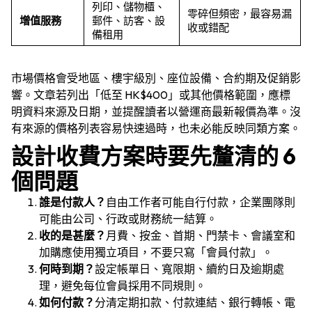
列印、儲物櫃、
零碎但頻密，最容易漏
增值服務
郵件、訪客、設
收或錯配
備租用
市場價格會受地區、樓宇級別、座位設備、合約期及促銷影
響。文章若列出「低至 HK$400」或其他價格範圍，應標
明資料來源及日期，並提醒讀者以營運商最新報價為準。沒
有來源的價格列表容易快速過時，也未必能反映同類方案。
設計收費方案時要先釐清的 6
個問題
誰是付款人？
自由工作者可能自行付款，企業團隊則
可能由公司、行政或財務統一結算。
收的是甚麼？
月費、按金、首期、門禁卡、會議室和
加購應使用獨立項目，不要只寫「會員付款」。
何時到期？
設定帳單日、寬限期、續約日及逾期處
理，避免每位會員採用不同規則。
如何付款？
分清定期扣款、付款連結、銀行轉帳、電