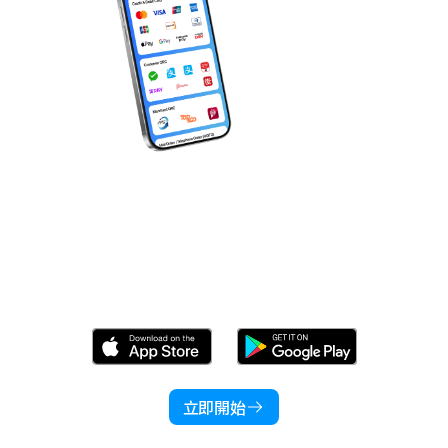
產品
行業
價格
語言
資源
立即下載 Wonder！
公司
立即開始
登入