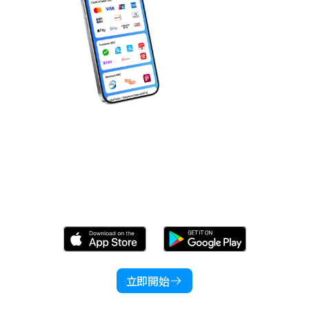
產品
行業
價格
語言
資源
立即下載 Wonder！
公司
立即開始
登入