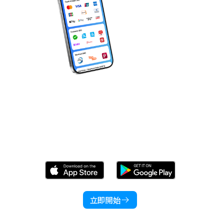
產品
行業
價格
語言
資源
立即下載 Wonder！
公司
立即開始
登入