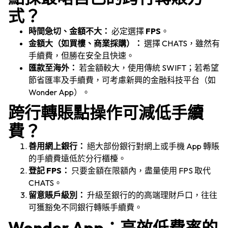
式？
時間急切、金額不大：
必定選擇
FPS
。
金額大（如買樓、商業採購）：
選擇 CHATS，雖然有
手續費，但勝在安全且快速。
產品
匯款至海外：
若金額較大，使用傳統 SWIFT；若希望
節省匯率及手續費，可考慮新興的金融科技平台（如
Wonder App）。
行業
跨行轉賬點操作可減低手續
費？
價格
善用網上銀行：
絕大部份銀行對網上或手機 App 轉賬
語言
的手續費遠低於分行櫃檯。
資源
登記 FPS：
只要金額在限額內，盡量使用 FPS 取代
CHATS。
留意賬戶級別：
升級至銀行的的高端理財戶口，往往
公司
可獲豁免不同銀行轉賬手續費。
Wonder App：高效低費率的