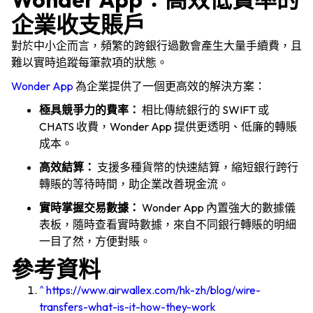
登入
企業收支賬戶
對於中小企而言，頻繁的跨銀行過數會產生大量手續費，且
難以實時追蹤每筆款項的狀態。
Wonder App
為企業提供了一個更高效的解決方案：
極具競爭力的費率：
相比傳統銀行的 SWIFT 或
CHATS 收費，Wonder App 提供更透明、低廉的轉賬
成本。
高效結算：
支援多種貨幣的快速結算，縮短銀行跨行
轉賬的等待時間，助企業改善現金流。
實時掌握交易數據：
Wonder App 內置強大的數據儀
表板，隨時查看實時數據，來自不同銀行轉賬的明細
一目了然，方便對賬。
參考資料
^
https://www.airwallex.com/hk-zh/blog/wire-
transfers-what-is-it-how-they-work