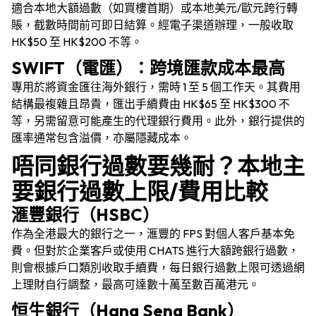
適合本地大額過數（如買樓首期）或本地美元/歐元跨行轉
賬，截數時間前可即日結算。經電子渠道辦理，一般收取
HK$50 至 HK$200 不等。
SWIFT（電匯）：跨境匯款成本最高
專用於將資金匯往海外銀行，需時 1 至 5 個工作天。其費用
結構最複雜且昂貴，匯出手續費由 HK$65 至 HK$300 不
等，另需留意可能產生的代理銀行費用。此外，銀行提供的
匯率通常包含溢價，亦屬隱藏成本。
唔同銀行過數要幾耐？本地主
要銀行過數上限/費用比較
滙豐銀行（HSBC）
作為全港最大的銀行之一，滙豐的 FPS 對個人客戶基本免
費。但對於企業客戶或使用 CHATS 進行大額跨銀行過數，
則會根據戶口類別收取手續費，每日銀行過數上限可透過網
上理財自行調整，最高可達數十萬至數百萬港元。
恒生銀行（Hang Seng Bank）