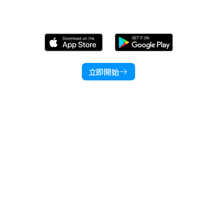
立即下載 Wonder！
立即開始
產品類別
應用行業
資源中心
公司